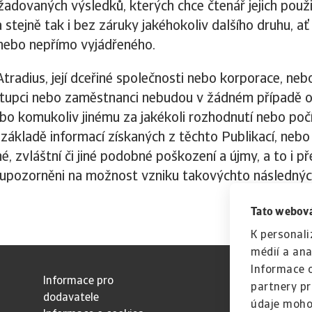
adovaných výsledků, kterých chce čtenář jejich použ
 stejně tak i bez záruky jakéhokoliv dalšího druhu, ať
nebo nepřímo vyjádřeného.
tradius, její dceřiné společnosti nebo korporace, nebo
ástupci nebo zaměstnanci nebudou v žádném případě 
o komukoliv jinému za jakékoli rozhodnutí nebo počín
a základě informací získaných z těchto Publikací, nebo
né, zvláštní či jiné podobné poškození a újmy, a to i p
 upozorněni na možnost vzniku takovýchto následnýc
Tato webová
K personali
médií a ana
Informace o
Informace pro
partnery pr
dodavatele
údaje moho