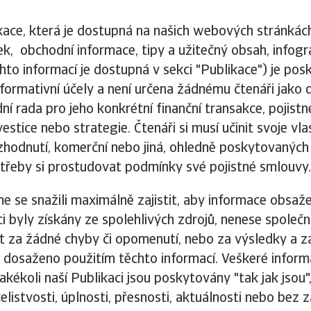
ace, která je dostupná na našich webových stránkách
ek, obchodní informace, tipy a užitečný obsah, infogra
hto informací je dostupná v sekci "Publikace") je po
formativní účely a není určena žádnému čtenáři jako 
í rada pro jeho konkrétní finanční transakce, pojistn
estice nebo strategie. Čtenáři si musí učinit svoje vla
zhodnutí, komerční nebo jiná, ohledně poskytovaných 
třeby si prostudovat podmínky své pojistné smlouvy.
e se snažili maximálně zajistit, aby informace obsaže
ci byly získány ze spolehlivých zdrojů, nenese společ
 za žádné chyby či opomenutí, nebo za výsledky a z
 dosaženo použitím těchto informací. Veškeré infor
akékoli naší Publikaci jsou poskytovány "tak jak jsou
elistvosti, úplnosti, přesnosti, aktuálnosti nebo bez 