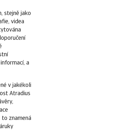
, stejně jako
fie, videa
skytována
doporučení
é
stní
informací, a
né v jakékoli
nost Atradius
ávěry,
mace
", to znamená
záruky