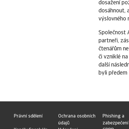
dosažení pož
dosáhnout, a
výslovného 
Společnost A
partneři, z
čtenářům neb
či vzniklé n
další násled
byli předem
Právní sdělení
Ochrana osobních
Phishing a
údajů
zabezpečení