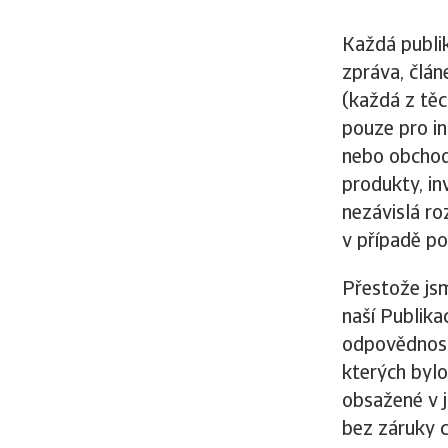
Každá publik
zpráva, člán
(každá z těc
pouze pro in
nebo obchodn
produkty, inv
nezávislá ro
v případě po
Přestože jsm
naší Publika
odpovědnost
kterých bylo
obsažené v j
bez záruky c