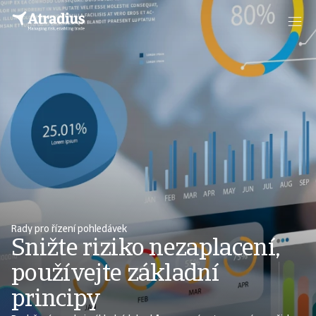
Rady pro řízení pohledávek
Snižte riziko nezaplacení,
používejte základní
principy