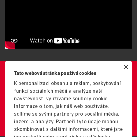
Tato webová stránka používá cookies
Máte nějaké otázky?
Rádi vám poradíme se všemi
K personalizaci obsahu a reklam, poskytování
funkcí sociálních médií a analýze naší
aspekty správy vašich B2B
návštěvnosti využíváme soubory cookie.
pohledávek.
Informace o tom, jak náš web používáte,
sdílíme se svými partnery pro sociální média,
Kontakt
inzerci a analýzy. Partneři tyto údaje mohou
zkombinovat s dalšími informacemi, které jste