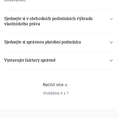
dodavatelů.
Sjednejte si v obchodních podmínkách výhradu
vlastnického práva
Jak si účinně sjednat výhradu vlastnického práva pro odběratele v SRN
Sjednejte si správnou platební podmínku
Vystavujte faktury správně
12 základních náležitostí, které musí každá faktura obsahovat
Načíst více
Prohlížení
4
z
7