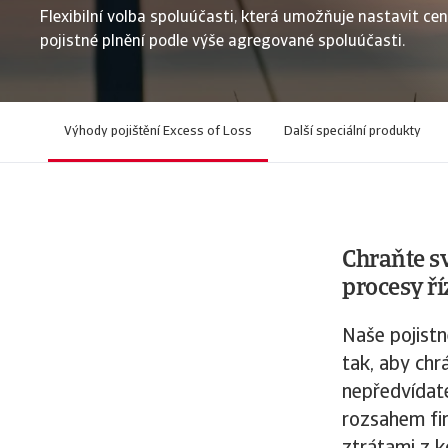
Flexibilní volba spoluúčasti, která umožňuje nastavit ce
pojistné plnění podle výše agregované spoluúčasti.
Výhody pojištění Excess of Loss
Další speciální produkty
Chraňte sv
procesy ří
Naše pojistn
tak, aby ch
nepředvídate
rozsahem fi