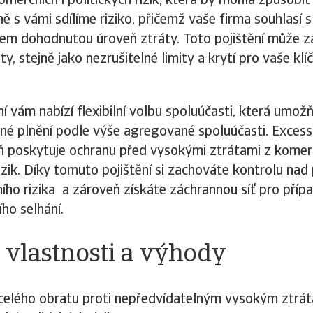
omerčních i politických rizik, která by mohla způsobit
ně s vámi sdílíme riziko, přičemž vaše firma souhlasí s
em dohodnutou úroveň ztráty. Toto pojištění může z
ity, stejně jako nezrušitelné limity a krytí pro vaše klí
ní vám nabízí flexibilní volbu spoluúčasti, která umožň
tné plnění podle výše agregované spoluúčasti. Excess
 poskytuje ochranu před vysokými ztrátami z komerč
rizik. Díky tomuto pojištění si zachováte kontrolu nad
tního rizika a zároveň získáte záchrannou síť pro příp
ího selhání.
 vlastnosti a výhody
celého obratu proti nepředvídatelným vysokým ztrá