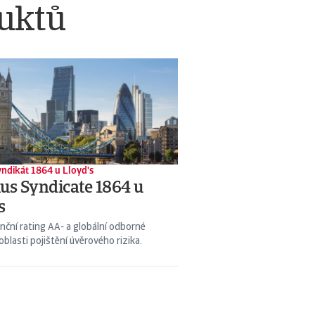
duktů
yndikát 1864 u Lloyd's
us Syndicate 1864 u
s
anční rating AA- a globální odborné
oblasti pojištění úvěrového rizika.