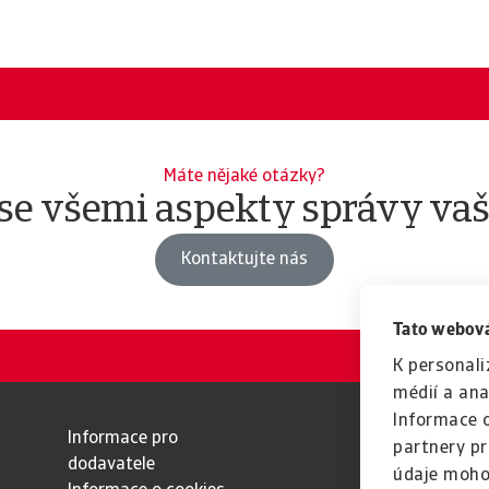
Máte nějaké otázky?
se všemi aspekty správy vaš
Kontaktujte nás
Tato webová
K personali
médií a ana
Informace o
Informace pro
partnery pr
dodavatele
údaje moho