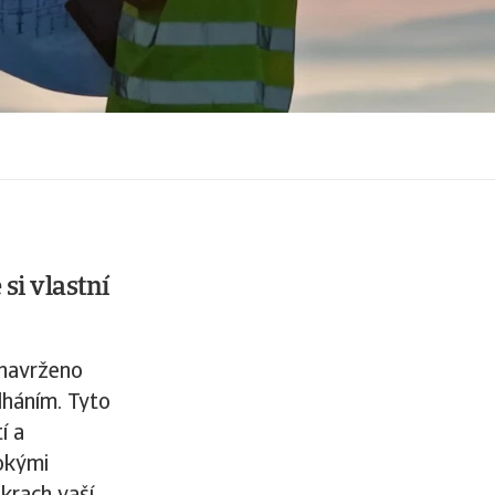
si vlastní
 navrženo
lháním. Tyto
í a
okými