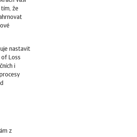
 krach vaší
 tím, že
ahrnovat
čové
uje nastavit
 of Loss
ních i
 procesy
ad
tám z