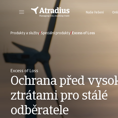
Naše řešení
Onl
Přihlášení do inovativního online systému, který vám poskytne vše, co potřebujete pro správu vaší pojistné smlouvy.
Přihlášení do naší un
/
/
Produkty a služby
Speciální produkty
Excess of Loss
Excess of Loss
Ochrana před vys
ztrátami pro stálé
odběratele