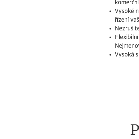
komerčníc
Vysoké ne
řízení va
Nezrušite
Flexibiln
Nejmenov
Vysoká s
P