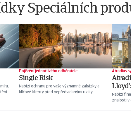
dky Speciálních pro
Pojištění jednotlivého odběratele
Atradius s
Single Risk
Atradi
Lloyd'
míru,
Nabízí ochranu pro vaše významné zakázky a
tění.
klíčové klienty před nepředvídanými riziky.
Nabízí fin
znalosti v 