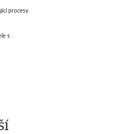
jící procesy
le s
ší