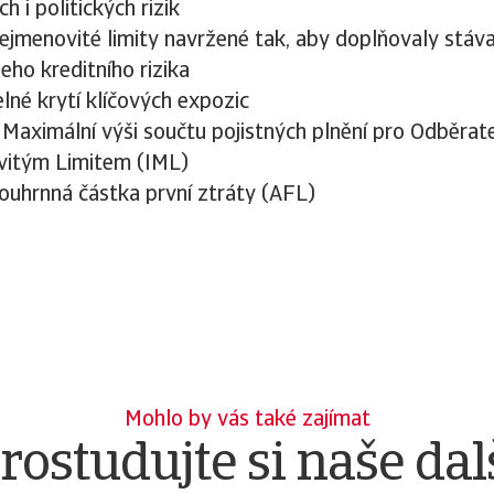
h i politických rizik
jmenovité limity navržené tak, aby doplňovaly stáva
šeho kreditního rizika
lné krytí klíčových expozic
í Maximální výši součtu pojistných plnění pro Odběrate
itým Limitem (IML)
ouhrnná částka první ztráty (AFL)
Mohlo by vás také zajímat
rostudujte si naše dal