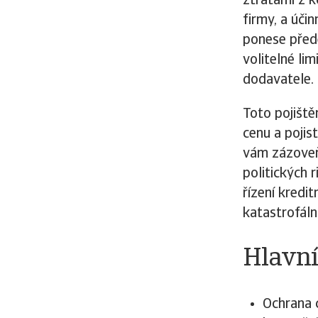
ztrátami z k
firmy, a účin
ponese před
volitelné lim
dodavatele.
Toto pojiště
cenu a pojis
vám zázoveň
politických 
řízení kredi
katastrofáln
Hlavní
Ochrana 