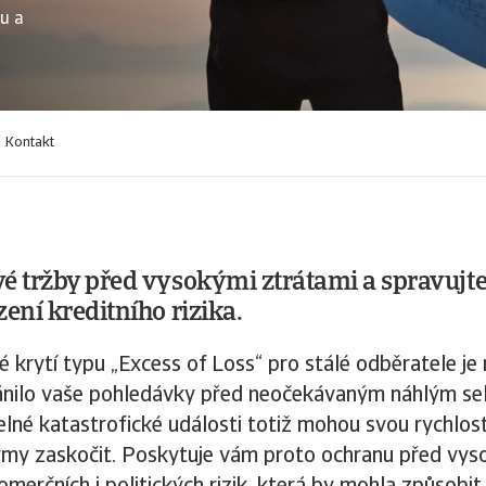
nu a
Kontakt
é tržby před vysokými ztrátami a spravujte 
zení kreditního rizika.
é krytí typu „Excess of Loss“ pro stálé odběratele je
ránilo vaše pohledávky před neočekávaným náhlým se
lné katastrofické události totiž mohou svou rychlost
rmy zaskočit. Poskytuje vám proto ochranu před vys