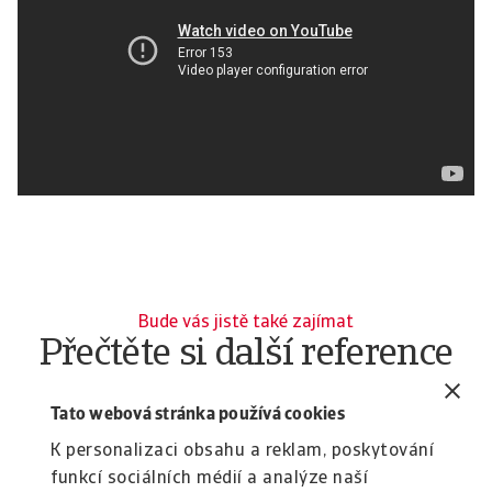
Bude vás jistě také zajímat
Přečtěte si další reference
našich zákazníků
Tato webová stránka používá cookies
Reference
Re
K personalizaci obsahu a reklam, poskytování
E.ON - energetický průmysl
F
funkcí sociálních médií a analýze naší
Atradius Global, specializovaný produkt pojištění
FE