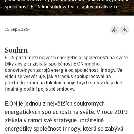
pohledávek navržený pro nadnárodní společnosti, pomohl
společnosti E.ON konsolidovat více smluv po akvizici
15 Sep 2025
Souhrn
E.ON patří mezi největší energetické společností na světě.
Díky akvizici získala společnost E.ON mnoho
obnovitelných zdrojů energie od společnosti Innogy. Ve
videu se vysvětluje, jak Atradius spolupracoval na
přechodu z mnoha lokálních pojistných smluv do jedné
finální globální pojistné smlouvy.
E.ON je jednou z největších soukromých
energetických společností na světě. V roce 2019
získala v rámci své strategie udržitelné
energetiky společnost Innogy, která se zabývá