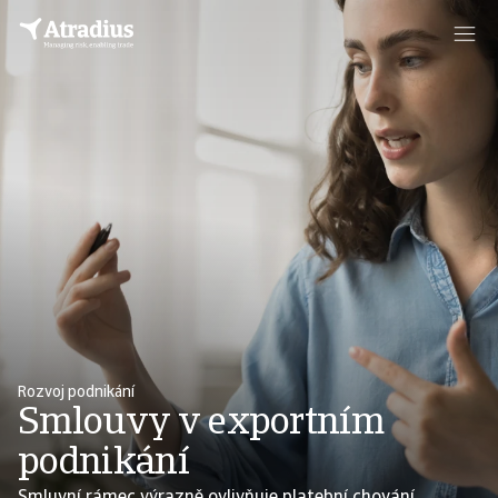
Rozvoj podnikání
Smlouvy v exportním
podnikání