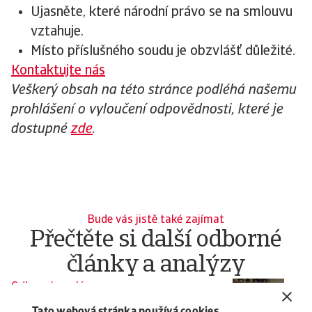
Ujasněte, které národní právo se na smlouvu
vztahuje.
Místo příslušného soudu je obzvlášť důležité.
Kontaktujte nás
Veškerý obsah na této stránce podléhá našemu
prohlášení o vyloučení odpovědnosti, které je
dostupné
zde
.
Bude vás jistě také zajímat
Přečtěte si další odborné
články a analýzy
Odborná analýza
O
Vymáhání faktur: jak správně
N