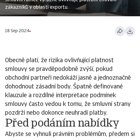
Smluvní rámec výrazně ovlivňuje platební chování
zákazníků v oblasti exportu.
18 Sep 2024
Obecně platí, že rizika ovlivňující platnost
smlouvy se pravděpodobně zvýší, pokud
obchodní partneři nedokáží jasně a jednoznačně
dohodnout zásadní body. Špatně definované
klauzule a rozdílné interpretace podmínek
smlouvy často vedou k tomu, že smluvní strany
pozdrží nebo dokonce neuhradí platby.
Před podáním nabídky
Abyste se vyhnuli právním problémům, předem si